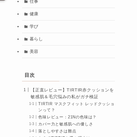
仕事
健康
学び
暮らし
美容
目次
【正直レビュー】TIRTIR赤クッションを
敏感肌＆毛穴悩みの私がガチ検証
TIRTIR マスクフィット レッドクッショ
ンって？
色味レビュー：21Nの色味は？
カバー力と敏感肌への優しさ
落としやすさは難点