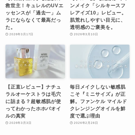
救世主！キュレルのUVエ
ンメイク「シルキースフ
ッセンスが「過去一」ム
レアイズ10」レビュー。
ラにならなくて最高だっ
肌荒れしやすい目元に、
た。
透明感のご褒美を。
2026年3月17日
2026年3月10日
【正直レビュー】ナチュ
毎日メイクしない敏感肌
ラルオーケストラは毛穴
こそ『ミニサイズ』が正
に詰まる？超敏感肌が使
解。ファンケル マイルド
ってわかったホホバオイ
クレンジングオイルを鮮
ルの真実
度で選ぶ理由
2026年3月3日
2026年2月28日