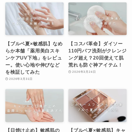
【ブルベ夏×敏感肌】なめ
【コスパ革命】ダイソー
らか本舗「薬用美白スキ
110円パフ洗剤がクレンジ
ンケアUV下地」をレビュ
ング超え？20回使えて肌
ー。使い心地や伸びなど
荒れも防ぐ神アイテム！
を検証してみた
2026年3月24日
2026年3月31日
【日焼け止め】敏感肌の
【ブルベ夏×敏感肌】キャ